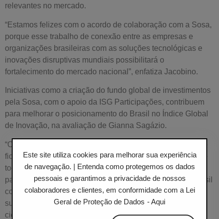
relevantes no mercado.
“Estamos felizes com o acordo de colaboração com a Sosa,
porque esse trabalho de conexão entre as empresas e
organizações brasileiras com as soluções tecnológicas e
inovações disruptivas mundiais possibilitará o
fortalecimento do mercado nacional”, enfatiza Jacobino.
Iniciativas como a criação do fundo global de investimentos
pela Sosa, com o apoio da ISG Participações, contribuem
para melhorar o posicionamento do Brasil no Índice Global
de Inovação, na avaliação de Gianna Sagázio.
“O Brasil subiu cinco posições no índice no ano passado e
Este site utiliza cookies para melhorar sua experiência
ficou em 49º lugar. Acredito que com o nosso trabalho e de
de navegação. | Entenda como protegemos os dados
todos os atores envolvidos na promoção da inovação no
pessoais e garantimos a privacidade de nossos
país, avançaremos ainda mais.Acrescento que para o Brasil
colaboradores e clientes, em conformidade com a Lei
consolidar um desenvolvimento socioeconômico
Geral de Proteção de Dados
- Aqui
sustentável é preciso reduzir o gap entre a produção
científica e a inovação no mercado. A Sosa está no Brasil